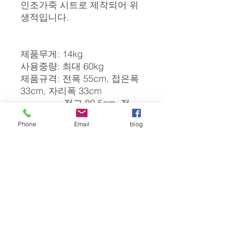
인조가죽 시트로 제작되어 위
생적입니다.
제품무게: 14kg
사용중량: 최대 60kg
제품규격: 전폭 55cm, 접은폭
33cm, 자리폭 33cm
전고 80.5cm, 전
장 91cm
Phone
Email
blog
제품재질: 스틸
고객 대여용휠체어 & 유모차
구매문의
스트롤러 ㅣ STROLLER
031-312-7005, 318-1008
strollers@hanmail.net