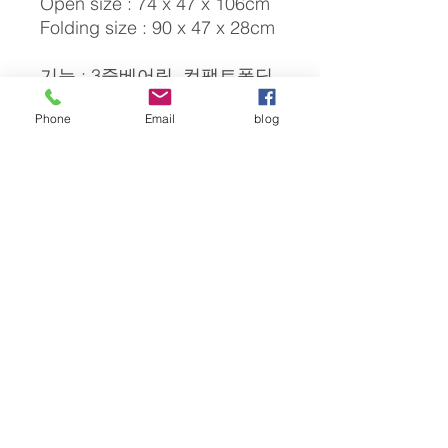
Open size : 74 x 47 x 106cm
Folding size : ​90 x 47 x 28cm
기능 : 3중베어링, 컴팩트폴딩
멀티포지션 (95-120도)
Phone
Email
blog
구성 : 샤시, 레쟈보조시트, 장
바구니, 캐노피
문의 : 031-312-7005 / 031-
318-1008
strollers@hanmail.net
Copyright ©
1998-2026
STROLLER
스트롤러
ㅣ 대표 : 이병주 ㅣ 사업자번호 :
140-10-15872
ㅣ
통신판매업신고 : 2013-경기시흥-38​
의료기기판매업신고 :
2019-4010281-00004
ㅣ 의료기기수
리업신고 :
2019-6410000-60
-00003
사업장소재지 : 경기도 시흥시 안현동 476-1ㅣ 전화 :
031-